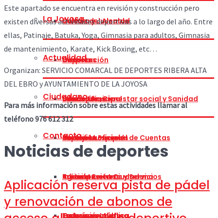
Este apartado se encuentra en revisión y construcción pero
La Joyosa
Cultura y Juventud
Saludo del Alcalde
existen diversas actividades deportivas a lo largo del año. Entre
ellas, Patinaje, Batuka, Yoga, Gimnasia para adultos, Gimnasia
de mantenimiento, Karate, Kick Boxing, etc…
Actualidad
Deportes
Corporación
Historia
Organizan: SERVICIO COMARCAL DE DEPORTES RIBERA ALTA
DEL EBRO y AYUNTAMIENTO DE LA JOYOSA
Ciudadano
Educación, Bienestar social y Sanidad
Concejalías
Situación
Bando Municipal
Para más información sobre estas actividades llamar al
teléfono 976 612 312
Contacto
Festejos
Comisión Especial de Cuentas
Heráldica
Tablón Municipal
Impresos oficiales
Noticias de deportes
Infraestructuras y Servicios
Participación Ciudadana
Turismo
Agenda Eventos
Trámites
Aplicación reserva pista de pádel
y renovación de abonos de
Transparencia
Galería
La Joyosa Informa
Exposición pública