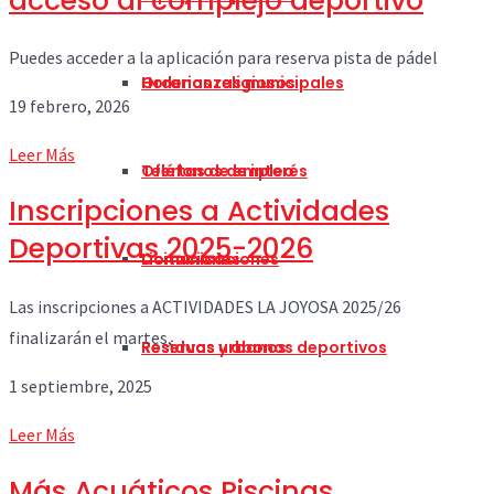
acceso al complejo deportivo
Puedes acceder a la aplicación para reserva pista de pádel
Horarios religiosos
Ordenanzas municipales
19 febrero, 2026
Leer Más
Teléfonos de interés
Ofertas de empleo
Inscripciones a Actividades
Deportivas 2025-2026
Comunicaciones
Licitaciones
Las inscripciones a ACTIVIDADES LA JOYOSA 2025/26
finalizarán el martes,
Residuos urbanos
Reservas y abonos deportivos
1 septiembre, 2025
Leer Más
Más Acuáticos Piscinas