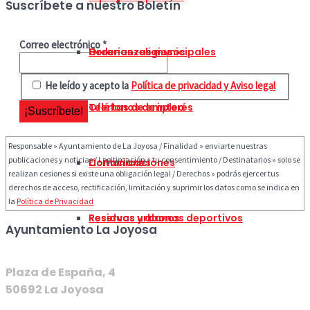
Suscríbete a nuestro Boletín
Correo electrónico
*
Horarios religiosos
Ordenanzas municipales
He leído y acepto la
Política de privacidad y Aviso legal
Teléfonos de interés
Ofertas de empleo
Responsable » Ayuntamiento de La Joyosa / Finalidad » enviarte nuestras
publicaciones y noticias / Legitimación » tu consentimiento / Destinatarios » solo se
Comunicaciones
Licitaciones
realizan cesiones si existe una obligación legal / Derechos » podrás ejercer tus
derechos de acceso, rectificación, limitación y suprimir los datos como se indica en
la
Política de Privacidad
Residuos urbanos
Reservas y abonos deportivos
Ayuntamiento La Joyosa
Plaza de España, 4
50692 La Joyosa