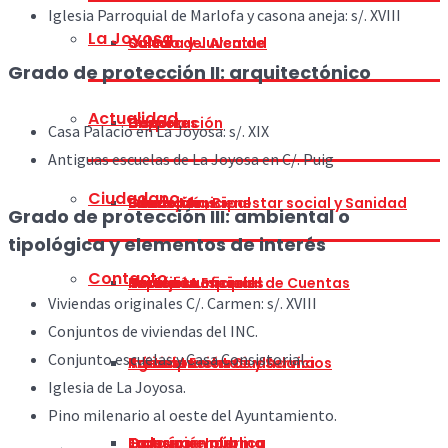
Iglesia Parroquial de Marlofa y casona aneja: s/. XVIII
La Joyosa
Cultura y Juventud
Saludo del Alcalde
Grado de protección II: arquitectónico
Actualidad
Deportes
Corporación
Historia
Casa Palacio en La Joyosa: s/. XIX
Antiguas escuelas de La Joyosa en C/. Puig
Ciudadano
Educación, Bienestar social y Sanidad
Concejalías
Situación
Bando Municipal
Grado de protección III: ambiental o
tipológica y elementos de interés
Contacto
Festejos
Comisión Especial de Cuentas
Heráldica
Tablón Municipal
Impresos oficiales
Viviendas originales C/. Carmen: s/. XVIII
Conjuntos de viviendas del INC.
Conjunto escuelas y Casa Consistorial.
Infraestructuras y Servicios
Participación Ciudadana
Turismo
Agenda Eventos
Trámites
Iglesia de La Joyosa.
Pino milenario al oeste del Ayuntamiento.
Transparencia
Galería
La Joyosa Informa
Exposición pública