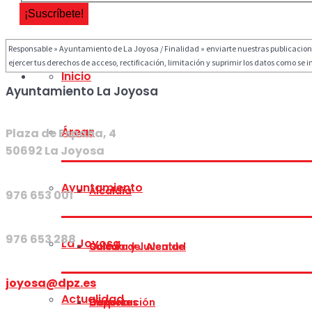
Responsable » Ayuntamiento de La Joyosa / Finalidad » enviarte nuestras publicaciones 
ejercer tus derechos de acceso, rectificación, limitación y suprimir los datos como se i
Inicio
Ayuntamiento La Joyosa
Áreas
Plaza de España, 4
50692 La Joyosa
Ayuntamiento
Alcaldía
976 653 001
976 653 288
La Joyosa
Cultura y Juventud
Saludo del Alcalde
joyosa@dpz.es
Actualidad
Deportes
Corporación
Historia