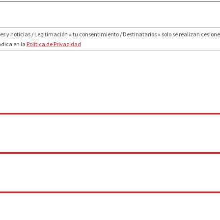
y noticias / Legitimación » tu consentimiento / Destinatarios » solo se realizan cesiones
ndica en la
Política de Privacidad