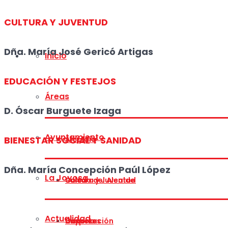
CULTURA Y JUVENTUD
Dña. María José Gericó Artigas
Inicio
EDUCACIÓN Y FESTEJOS
Áreas
D. Óscar Burguete Izaga
Ayuntamiento
BIENESTAR SOCIAL Y SANIDAD
Alcaldía
Dña. María Concepción Paúl López
La Joyosa
Cultura y Juventud
Saludo del Alcalde
Actualidad
Deportes
Corporación
Historia