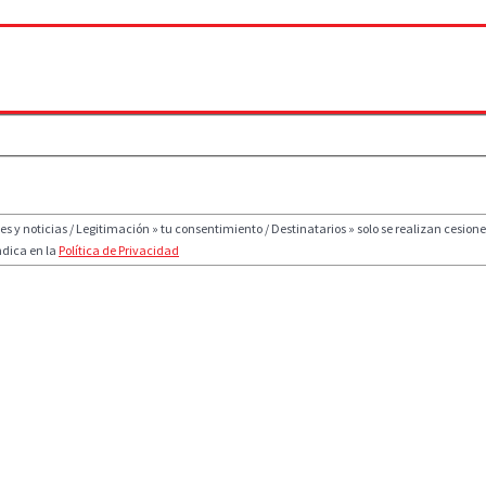
y noticias / Legitimación » tu consentimiento / Destinatarios » solo se realizan cesiones
ndica en la
Política de Privacidad