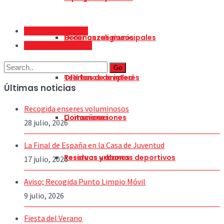
Enseres Voluminosos
Horarios religiosos
Ordenanzas municipales
Gran Fiesta Interpeñas
Go
Teléfonos de interés
Ofertas de empleo
Últimas noticias
Recogida enseres voluminosos
Comunicaciones
Licitaciones
28 julio, 2026
La Final de España en la Casa de Juventud
Residuos urbanos
Reservas y abonos deportivos
17 julio, 2026
Aviso; Recogida Punto Limpio Móvil
9 julio, 2026
Fiesta del Verano