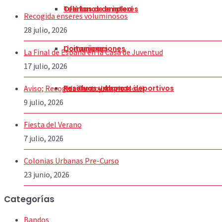
Teléfonos de interés
Ofertas de empleo
Recogida enseres voluminosos
28 julio, 2026
Comunicaciones
Licitaciones
La Final de España en la Casa de Juventud
17 julio, 2026
Aviso; Recogida Punto Limpio Móvil
Residuos urbanos
Reservas y abonos deportivos
9 julio, 2026
Fiesta del Verano
7 julio, 2026
Colonias Urbanas Pre-Curso
23 junio, 2026
Categorías
Bandos