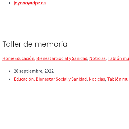
joyosa@dpz.es
Taller de memoria
Home
Educación, Bienestar Social y Sanidad
,
Noticias
,
Tablón mu
28 septiembre, 2022
Educación, Bienestar Social y Sanidad
,
Noticias
,
Tablón mun