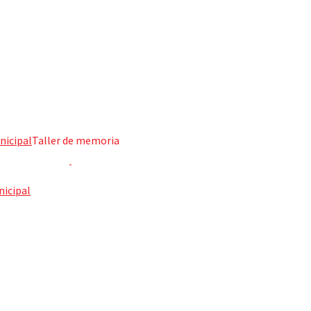
nicipal
Taller de memoria
icipal