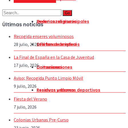
Encendido de Árbol 2020
Go
Horarios religiosos
Ordenanzas municipales
Últimas noticias
Recogida enseres voluminosos
28 julio, 2026
Teléfonos de interés
Ofertas de empleo
La Final de España en la Casa de Juventud
17 julio, 2026
Comunicaciones
Licitaciones
Aviso; Recogida Punto Limpio Móvil
9 julio, 2026
Residuos urbanos
Reservas y abonos deportivos
Fiesta del Verano
7 julio, 2026
Colonias Urbanas Pre-Curso
23 junio, 2026