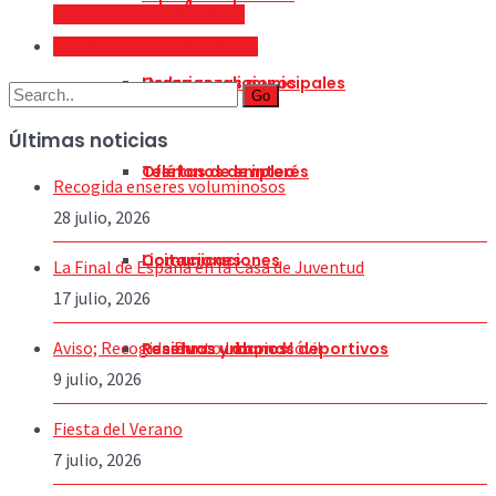
en situación de dependencia
Concierto didáctico 26 de junio
Horarios religiosos
Ordenanzas municipales
Go
Últimas noticias
Teléfonos de interés
Ofertas de empleo
Recogida enseres voluminosos
28 julio, 2026
Comunicaciones
Licitaciones
La Final de España en la Casa de Juventud
17 julio, 2026
Aviso; Recogida Punto Limpio Móvil
Residuos urbanos
Reservas y abonos deportivos
9 julio, 2026
Fiesta del Verano
7 julio, 2026