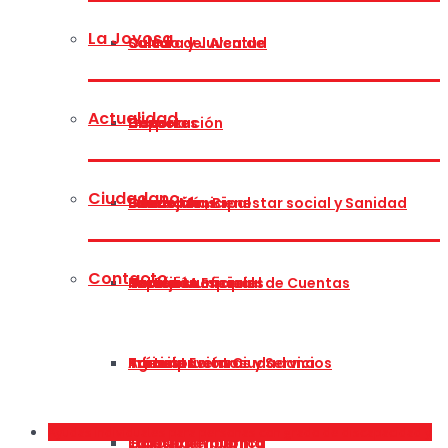
La Joyosa
Cultura y Juventud
Saludo del Alcalde
Actualidad
Deportes
Corporación
Historia
Ciudadano
Educación, Bienestar social y Sanidad
Concejalías
Situación
Bando Municipal
Contacto
Festejos
Comisión Especial de Cuentas
Heráldica
Tablón Municipal
Impresos oficiales
Infraestructuras y Servicios
Participación Ciudadana
Turismo
Agenda Eventos
Trámites
Ayudas individuales para personas con grado de discapacidad y
Transparencia
Galería
La Joyosa Informa
Exposición pública