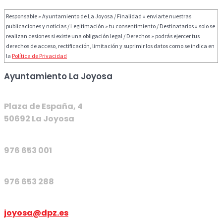
Responsable » Ayuntamiento de La Joyosa / Finalidad » enviarte nuestras
publicaciones y noticias / Legitimación » tu consentimiento / Destinatarios » solo se
realizan cesiones si existe una obligación legal / Derechos » podrás ejercer tus
derechos de acceso, rectificación, limitación y suprimir los datos como se indica en
la
Política de Privacidad
Ayuntamiento La Joyosa
Plaza de España, 4
50692 La Joyosa
976 653 001
976 653 288
joyosa@dpz.es