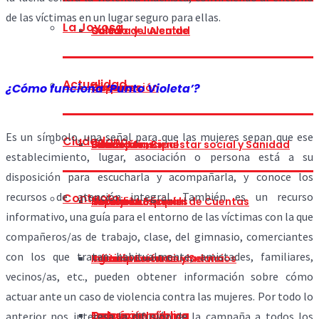
de las víctimas en un lugar seguro para ellas.
La Joyosa
Cultura y Juventud
Saludo del Alcalde
Actualidad
¿Cómo funciona ‘Punto Violeta’?
Deportes
Corporación
Historia
Es un símbolo, una señal para que las mujeres sepan que ese
Ciudadano
Educación, Bienestar social y Sanidad
Concejalías
Situación
Bando Municipal
establecimiento, lugar, asociación o persona está a su
disposición para escucharla y acompañarla, y conoce los
recursos de atención integral. También es un recurso
Contacto
Festejos
Comisión Especial de Cuentas
Heráldica
Tablón Municipal
Impresos oficiales
informativo, una guía para el entorno de las víctimas con la que
compañeros/as de trabajo, clase, del gimnasio, comerciantes
con los que tratan habitualmente, amistades, familiares,
Infraestructuras y Servicios
Participación Ciudadana
Turismo
Agenda Eventos
Trámites
vecinos/as, etc., pueden obtener información sobre cómo
actuar ante un caso de violencia contra las mujeres. Por todo lo
Transparencia
Galería
La Joyosa Informa
Exposición pública
anterior nos interesa la difusión de la campaña a todos los