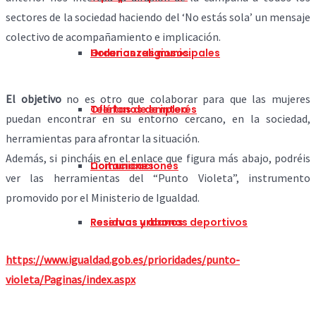
sectores de la sociedad
haciendo del ‘No estás sola’ un mensaje
colectivo de acompañamiento e implicación.
Horarios religiosos
Ordenanzas municipales
El objetivo
no es otro que colaborar para que las mujeres
Teléfonos de interés
Ofertas de empleo
puedan encontrar en su entorno cercano, en la sociedad,
herramientas para afrontar la situación.
Además, si pincháis en el enlace que figura más abajo, podréis
Comunicaciones
Licitaciones
ver las herramientas del “Punto Violeta”, instrumento
promovido por el Ministerio de Igualdad.
Residuos urbanos
Reservas y abonos deportivos
https://www.igualdad.gob.es/prioridades/punto-
violeta/Paginas/index.aspx