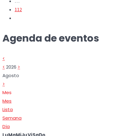
…
112
Agenda de eventos
<
<
2026
>
Agosto
>
Mes
Mes
Lista
Semana
Día
Lu
Ma
Mi
Ju
Vi
Sa
Do