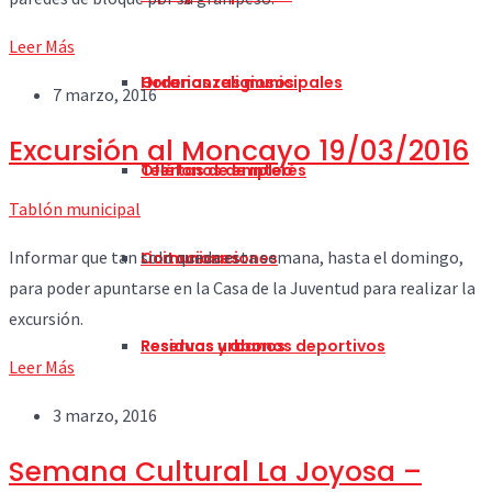
Leer Más
Horarios religiosos
Ordenanzas municipales
7 marzo, 2016
Excursión al Moncayo 19/03/2016
Teléfonos de interés
Ofertas de empleo
Tablón municipal
Informar que tan solo queda esta semana, hasta el domingo,
Comunicaciones
Licitaciones
para poder apuntarse en la Casa de la Juventud para realizar la
excursión.
Residuos urbanos
Reservas y abonos deportivos
Leer Más
3 marzo, 2016
Semana Cultural La Joyosa –