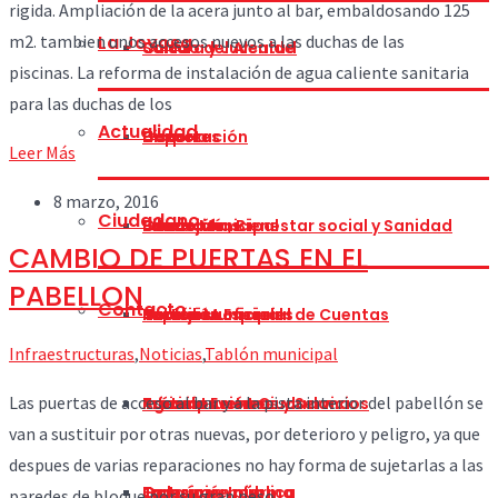
rigida.
Ampliación de la acera junto al bar, embaldosando 125
m2. tambien unos
accesos nuevos a las duchas de las
La Joyosa
Cultura y Juventud
Saludo del Alcalde
piscinas.
La reforma de instalación de agua caliente sanitaria
para las duchas
de los
Actualidad
Deportes
Corporación
Historia
Leer Más
8 marzo, 2016
Ciudadano
Educación, Bienestar social y Sanidad
Concejalías
Situación
Bando Municipal
CAMBIO DE PUERTAS EN EL
PABELLON
Contacto
Festejos
Comisión Especial de Cuentas
Heráldica
Tablón Municipal
Impresos oficiales
Infraestructuras
,
Noticias
,
Tablón municipal
Las puertas de acceso al bar y a la pista interior del pabellón se
Infraestructuras y Servicios
Participación Ciudadana
Turismo
Agenda Eventos
Trámites
van
a sustituir por otras nuevas, por deterioro y peligro, ya que
despues
de varias reparaciones no hay forma de sujetarlas a las
Transparencia
Galería
La Joyosa Informa
Exposición pública
paredes de
bloque por su gran peso.