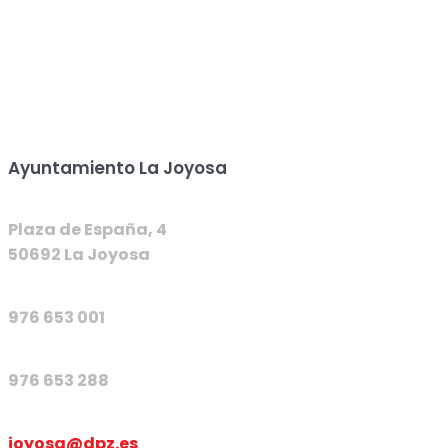
Ayuntamiento La Joyosa
Plaza de España, 4
50692 La Joyosa
976 653 001
976 653 288
joyosa@dpz.es