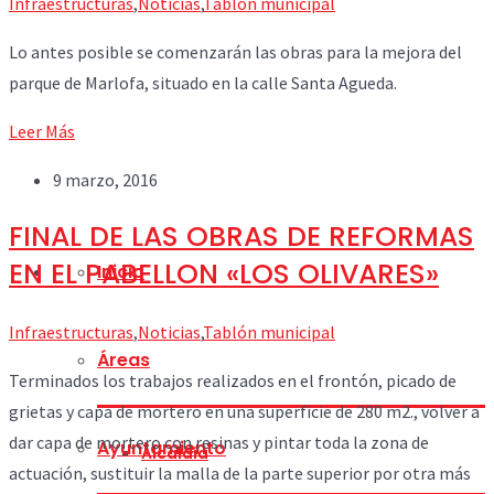
Infraestructuras
,
Noticias
,
Tablón municipal
Lo antes posible se comenzarán las obras para la mejora del
parque de
Marlofa, situado en la calle Santa Agueda.
Leer Más
9 marzo, 2016
FINAL DE LAS OBRAS DE REFORMAS
EN EL PABELLON «LOS OLIVARES»
Inicio
Infraestructuras
,
Noticias
,
Tablón municipal
Áreas
Terminados los trabajos realizados en el frontón, picado de
grietas y
capa de mortero en una superficie de 280 m2., volver a
dar capa de
mortero con resinas y pintar toda la zona de
Ayuntamiento
Alcaldía
actuación, sustituir la
malla de la parte superior por otra más